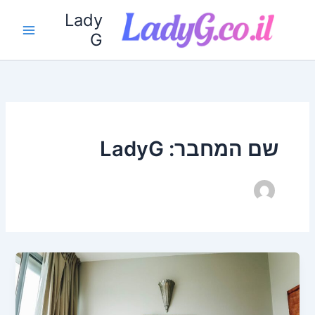
ילוג
Lady
תוכן
G
שם המחבר: LadyG